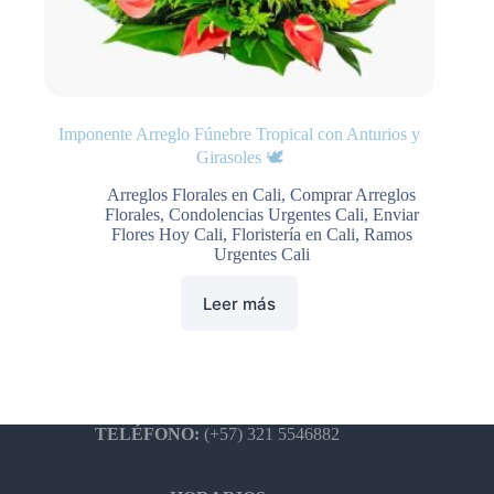
Imponente Arreglo Fúnebre Tropical con Anturios y
Girasoles 🕊️
Arreglos Florales en Cali
,
Comprar Arreglos
Florales
,
Condolencias Urgentes Cali
,
Enviar
Flores Hoy Cali
,
Floristería en Cali
,
Ramos
Urgentes Cali
Leer más
TELÉFONO:
(+57) 321 5546882