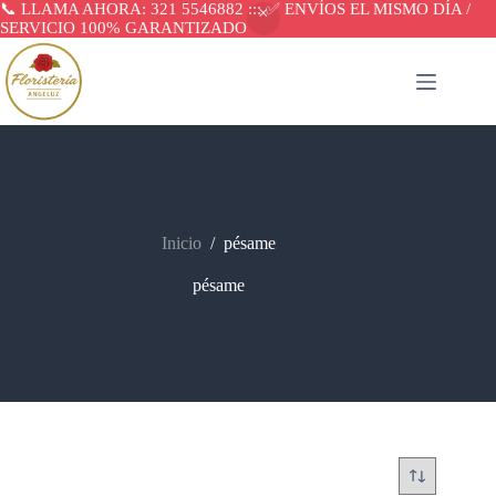
📞 LLAMA AHORA: 321 5546882 ::: ✅ ENVÍOS EL MISMO DÍA /
SERVICIO 100% GARANTIZADO
Saltar
al
contenido
Inicio
/
pésame
pésame